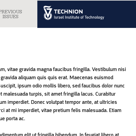
PREVIOUS
gle
ISSUES
igation
m, vitae gravida magna faucibus fringilla. Vestibulum nisi
tus gravida aliquam quis quis erat. Maecenas euismod
uscipit, ipsum odio mollis libero, sed faucibus dolor nunc
t malesuada turpis, sit amet fringilla lacus. Curabitur
tum imperdiet. Donec volutpat tempor ante, at ultricies
ci at mi imperdiet, vitae pretium felis malesuada. Etiam
ue porta ac.
imentum elit ut fringilla bibendum. In feugiat libero at