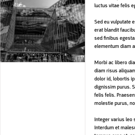
luctus vitae felis
Sed eu vulputate er
erat blandit fauci
sed finibus egesta
elementum diam ac
TECHNION IN THE WORLD
Morbi ac libero dia
diam risus aliquam
dolor id, lobortis
dignissim purus. 
felis felis. Praes
molestie purus, no
Integer varius leo 
Interdum et malesu