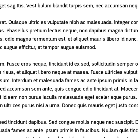
 eget sagittis. Vestibulum blandit turpis sem, nec accumsan neq
at. Quisque ultricies vulputate nibh ac malesuada. Integer cond
bus. Phasellus pretium lectus neque, non dapibus magna dictum
s, odio magna fermentum est, et aliquet mauris libero id nunc
 augue efficitur, at tempor augue euismod.
m. Fusce eros neque, tincidunt id ex sed, sollicitudin semper o
 risus, et aliquet libero neque at massa. Fusce ultricies vulp
 ipsum. Interdum et malesuada fames ac ante ipsum primis in fa
Sed accumsan sem ante, quis congue odio tincidunt at. Maece
ent id sem non purus iaculis malesuada eget scelerisque purus. 
n ultrices purus nisi a urna. Donec quis mauris eget justo co
sed tincidunt dapibus. Sed congue mollis neque nec suscipit. Du
ada fames ac ante ipsum primis in faucibus. Nullam quis tincid