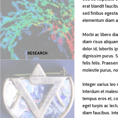
erat blandit fauci
sed finibus egesta
elementum diam ac
Morbi ac libero dia
diam risus aliquam
dolor id, lobortis
RESEARCH
dignissim purus. 
felis felis. Praes
molestie purus, no
Integer varius leo 
Interdum et malesu
tempus eros et, co
eget turpis ac lec
diam faucibus. Inte