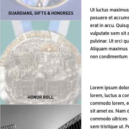
Ut luctus maximus 
GUARDIANS, GIFTS & HONOREES
posuere et accumsa
erat in arcu. Quisq
vulputate sem sit a
pulvinar. Ut orci 
Aliquam maximus el
non condimentum er
Lorem ipsum dolor 
lorem, luctus a co
HONOR ROLL
commodo lorem, eu v
sit amet ex. Nam da
commodo ultrices nu
sem tristique ut. 