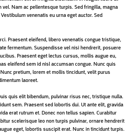
 vel. Nam ac pellentesque turpis. Sed fringilla, magna
. Vestibulum venenatis eu urna eget auctor. Sed
rci. Praesent eleifend, libero venenatis congue tristique,
utate fermentum. Suspendisse vel nisi hendrerit, posuere
ucibus. Praesent eget lectus cursus, mollis augue eu,
nas eleifend sem id nisl accumsan congue. Nunc quis
Nunc pretium, lorem et mollis tincidunt, velit purus
ndimentum laoreet.
is quis elit bibendum, pulvinar risus nec, tristique nulla.
unt sem. Praesent sed lobortis dui. Ut ante elit, gravida
ida erat rutrum et. Donec non tellus sapien. Curabitur
tur scelerisque leo non turpis pulvinar, ornare hendrerit
gue eget, lobortis suscipit erat. Nunc in tincidunt turpis.