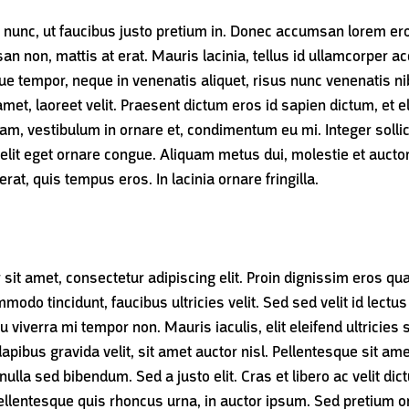
nunc, ut faucibus justo pretium in. Donec accumsan lorem eros, 
n non, mattis at erat. Mauris lacinia, tellus id ullamcorper ac
ue tempor, neque in venenatis aliquet, risus nunc venenatis nib
met, laoreet velit. Praesent dictum eros id sapien dictum, et e
quam, vestibulum in ornare et, condimentum eu mi. Integer soll
it eget ornare congue. Aliquam metus dui, molestie et auctor
at, quis tempus eros. In lacinia ornare fringilla.
sit amet, consectetur adipiscing elit. Proin dignissim eros qua
mmodo tincidunt, faucibus ultricies velit. Sed sed velit id lec
iverra mi tempor non. Mauris iaculis, elit eleifend ultricies s
pibus gravida velit, sit amet auctor nisl. Pellentesque sit ame
lla sed bibendum. Sed a justo elit. Cras et libero ac velit dic
Pellentesque quis rhoncus urna, in auctor ipsum. Sed pretium or