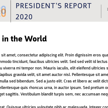
PRESIDENT’S REPORT
Tog
2020
nav
 in the World
sit amet, consectetur adipiscing elit. Proin dignissim eros qua
mmodo tincidunt, faucibus ultricies velit. Sed sed velit id lec
iverra mi tempor non. Mauris iaculis, elit eleifend ultricies s
pibus gravida velit, sit amet auctor nisl. Pellentesque sit ame
lla sed bibendum. Sed a justo elit. Cras et libero ac velit dic
Pellentesque quis rhoncus urna, in auctor ipsum. Sed pretium or
 eget sagittis. Vestibulum blandit turpis sem, nec accumsan neq
at. Quisque ultricies vulputate nibh ac malesuada. Integer cond