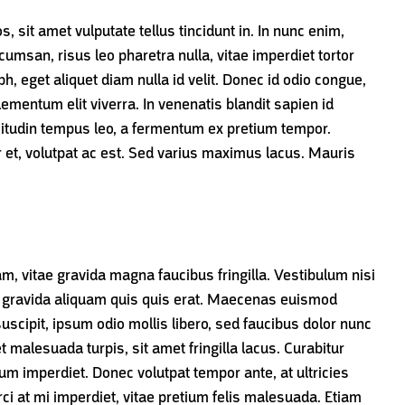
sit amet vulputate tellus tincidunt in. In nunc enim,
cumsan, risus leo pharetra nulla, vitae imperdiet tortor
h, eget aliquet diam nulla id velit. Donec id odio congue,
lementum elit viverra. In venenatis blandit sapien id
icitudin tempus leo, a fermentum ex pretium tempor.
 et, volutpat ac est. Sed varius maximus lacus. Mauris
m, vitae gravida magna faucibus fringilla. Vestibulum nisi
tus gravida aliquam quis quis erat. Maecenas euismod
uscipit, ipsum odio mollis libero, sed faucibus dolor nunc
t malesuada turpis, sit amet fringilla lacus. Curabitur
tum imperdiet. Donec volutpat tempor ante, at ultricies
ci at mi imperdiet, vitae pretium felis malesuada. Etiam