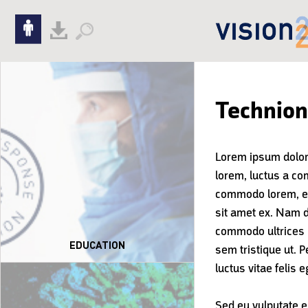
Skip to content
Skip to navigation
Technion
Lorem ipsum dolor 
lorem, luctus a co
commodo lorem, eu v
sit amet ex. Nam da
commodo ultrices nu
EDUCATION
sem tristique ut. 
luctus vitae felis
Sed eu vulputate er