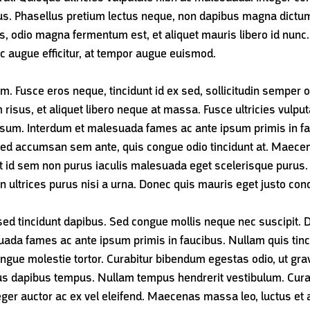
bus. Phasellus pretium lectus neque, non dapibus magna dictum
s, odio magna fermentum est, et aliquet mauris libero id nunc
 augue efficitur, at tempor augue euismod.
m. Fusce eros neque, tincidunt id ex sed, sollicitudin semper o
 risus, et aliquet libero neque at massa. Fusce ultricies vulp
 ipsum. Interdum et malesuada fames ac ante ipsum primis in fa
Sed accumsan sem ante, quis congue odio tincidunt at. Maece
ent id sem non purus iaculis malesuada eget scelerisque purus. 
n ultrices purus nisi a urna. Donec quis mauris eget justo co
sed tincidunt dapibus. Sed congue mollis neque nec suscipit. Du
ada fames ac ante ipsum primis in faucibus. Nullam quis tincid
ngue molestie tortor. Curabitur bibendum egestas odio, ut grav
tus dapibus tempus. Nullam tempus hendrerit vestibulum. Curabi
ger auctor ac ex vel eleifend. Maecenas massa leo, luctus et au